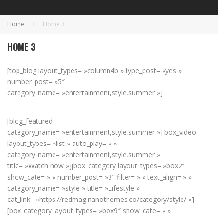
Home
Home 3
HOME 3
[top_blog layout_types= »column4b » type_post= »yes »
number_post= »5″
category_name= »entertainment,style,summer »]
[blog_featured
category_name= »entertainment,style,summer »][box_video
layout_types= »list » auto_play= » »
category_name= »entertainment,style,summer »
title= »Watch now »][box_category layout_types= »box2″
show_cate= » » number_post= »3″ filter= » » text_align= » »
category_name= »style » title= »Lifestyle »
cat_link= »https://redmag.nanothemes.co/category/style/ »]
[box_category layout_types= »box9″ show_cate= » »