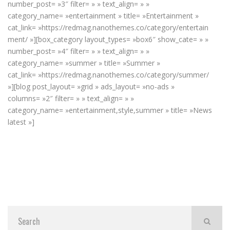
number_post= »3″ filter= » » text_align= » »
category_name= »entertainment » title= »Entertainment »
cat_link= »https://redmag.nanothemes.co/category/entertain
ment/ »][box_category layout_types= »box6″ show_cate= » »
number_post= »4″ filter= » » text_align= » »
category_name= »summer » title= »Summer »
cat_link= »https://redmag.nanothemes.co/category/summer/
»][blog post_layout= »grid » ads_layout= »no-ads »
columns= »2″ filter= » » text_align= » »
category_name= »entertainment,style,summer » title= »News
latest »]